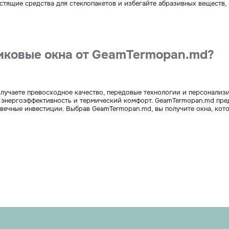
стящие средства для стеклопакетов и избегайте абразивных веществ, 
тиковые окна от GeamTermopan.md?
лучаете превосходное качество, передовые технологии и персонализ
 энергоэффективность и термический комфорт. GeamTermopan.md пре
вечные инвестиции. Выбрав GeamTermopan.md, вы получите окна, кото