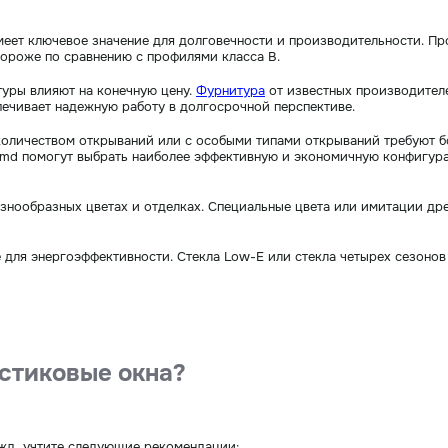
еет ключевое значение для долговечности и производительности. П
дороже по сравнению с профилями класса B.
туры влияют на конечную цену.
Фурнитура
от известных производител
печивает надежную работу в долгосрочной перспективе.
количеством открываний или с особыми типами открываний требуют б
.md помогут выбрать наиболее эффективную и экономичную конфигур
азнообразных цветах и отделках. Специальные цвета или имитации др
е для энергоэффективности. Стекла Low-E или стекла четырех сезон
стиковые окна?
ужд, учтите следующие рекомендации: