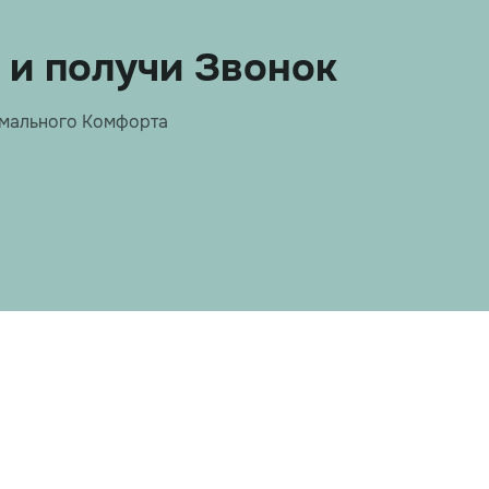
 и получи Звонок
имального Комфорта