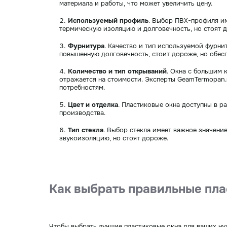
материала и работы, что может увеличить цену.
Используемый профиль
. Выбор ПВХ-профиля им
термическую изоляцию и долговечность, но стоят 
Фурнитура
. Качество и тип используемой фурни
повышенную долговечность, стоит дороже, но обес
Количество и тип открываний
. Окна с большим 
отражается на стоимости. Эксперты GeamTermopan
потребностям.
Цвет и отделка
. Пластиковые окна доступны в р
производства.
Тип стекла
. Выбор стекла имеет важное значени
звукоизоляцию, но стоят дороже.
Как выбрать правильные пла
Чтобы выбрать лучшие пластиковые окна для ваших н