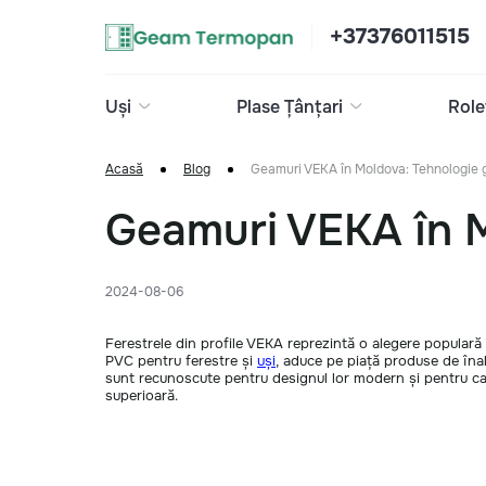
+37376011515
Uși
Plase Țânțari
Role
Acasă
Blog
Geamuri VEKA în Moldova: Tehnologie g
Geamuri VEKA în M
2024-08-06
Ferestrele din profile VEKA reprezintă o alegere populară 
PVC pentru ferestre și
uși
, aduce pe piață produse de înal
sunt recunoscute pentru designul lor modern și pentru cap
superioară.