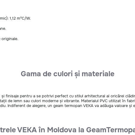
rmic): 1,12 m²C/W.
ane.
 originale.
Gama de culori și materiale
i finisaje pentru a se potrivi perfect cu stilul arhitectural al oricărei clădi
imitații de lemn sau culori moderne și vibrante. Materialul PVC utilizat în fa
mediu. Indiferent de alegere, un geam termopan VEKA va adăuga valoare și es
strele VEKA în Moldova la GeamTermop