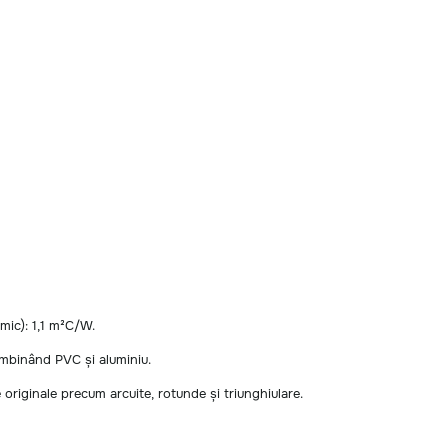
rmic): 1,1 m²C/W.
ombinând PVC și aluminiu.
me originale precum arcuite, rotunde și triunghiulare.