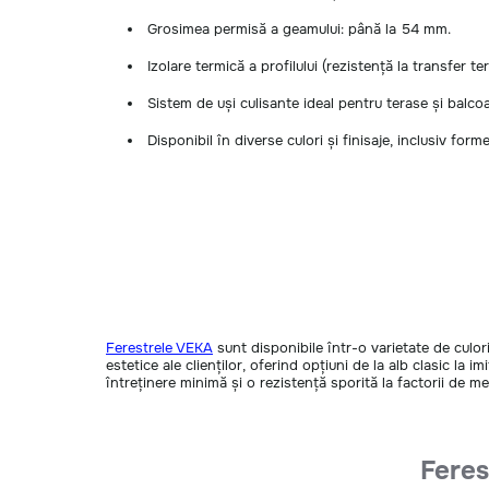
Grosimea permisă a geamului: până la 54 mm.
Izolare termică a profilului (rezistență la transfer te
Sistem de uși culisante ideal pentru terase și balco
Disponibil în diverse culori și finisaje, inclusiv forme
Ferestrele VEKA
sunt disponibile într-o varietate de culori ș
estetice ale clienților, oferind opțiuni de la alb clasic la 
întreținere minimă și o rezistență sporită la factorii de 
Fere