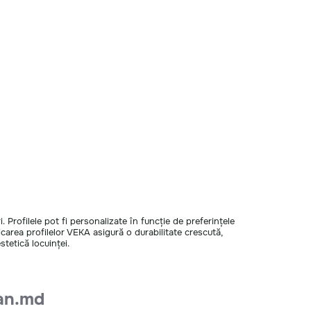
ri. Profilele pot fi personalizate în funcție de preferințele
bricarea profilelor VEKA asigură o durabilitate crescută,
tetică locuinței.
an.md