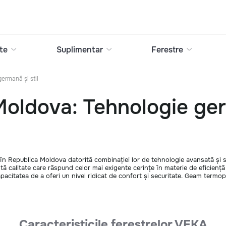
te
Suplimentar
Ferestre
ermană și stil
oldova: Tehnologie germ
în Republica Moldova datorită combinației lor de tehnologie avansată și sti
tă calitate care răspund celor mai exigente cerințe în materie de eficiență e
acitatea de a oferi un nivel ridicat de confort și securitate. Geam termo
Caracteristicile ferestrelor VEKA