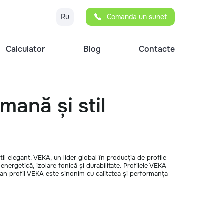
Ru
Comanda un sunet
Calculator
Blog
Contacte
ană și stil
l elegant. VEKA, un lider global în producția de profile
nergetică, izolare fonică și durabilitate. Profilele VEKA
pan profil VEKA este sinonim cu calitatea și performanța