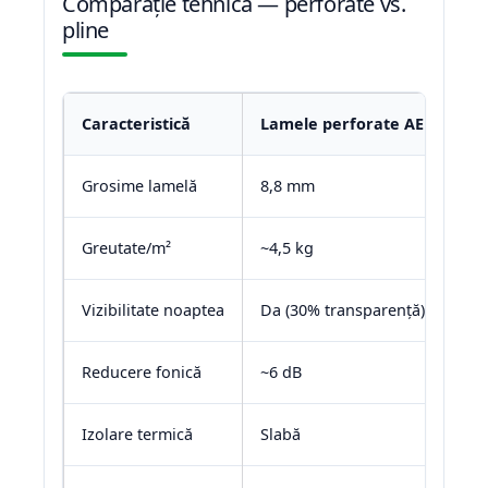
Comparație tehnică — perforate vs.
pline
Caracteristică
Lamele perforate AER44
Grosime lamelă
8,8 mm
Greutate/m²
~4,5 kg
Vizibilitate noaptea
Da (30% transparență)
Reducere fonică
~6 dB
Izolare termică
Slabă