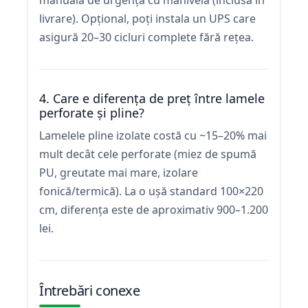
manuală de urgență cu manivelă (inclusă în
livrare). Opțional, poți instala un UPS care
asigură 20–30 cicluri complete fără rețea.
4. Care e diferența de preț între lamele
perforate și pline?
Lamelele pline izolate costă cu ~15–20% mai
mult decât cele perforate (miez de spumă
PU, greutate mai mare, izolare
fonică/termică). La o ușă standard 100×220
cm, diferența este de aproximativ 900–1.200
lei.
Întrebări conexe