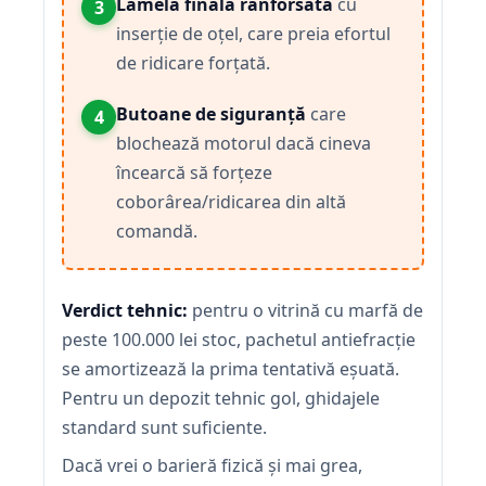
Lamela finală ranforsată
cu
3
inserție de oțel, care preia efortul
de ridicare forțată.
Butoane de siguranță
care
4
blochează motorul dacă cineva
încearcă să forțeze
coborârea/ridicarea din altă
comandă.
Verdict tehnic:
pentru o vitrină cu marfă de
peste 100.000 lei stoc, pachetul antiefracție
se amortizează la prima tentativă eșuată.
Pentru un depozit tehnic gol, ghidajele
standard sunt suficiente.
Dacă vrei o barieră fizică și mai grea,