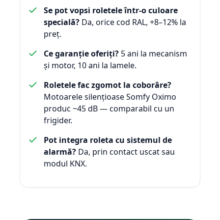
Se pot vopsi roletele într-o culoare
specială?
Da, orice cod RAL, +8–12% la
preț.
Ce garanție oferiți?
5 ani la mecanism
și motor, 10 ani la lamele.
Roletele fac zgomot la coborâre?
Motoarele silențioase Somfy Oximo
produc ~45 dB — comparabil cu un
frigider.
Pot integra roleta cu sistemul de
alarmă?
Da, prin contact uscat sau
modul KNX.