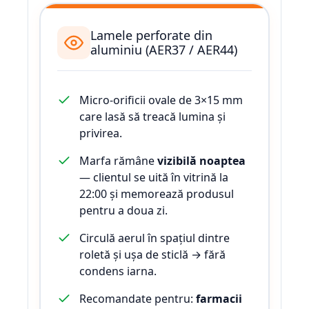
Lamele perforate din
aluminiu (AER37 / AER44)
Micro-orificii ovale de 3×15 mm
care lasă să treacă lumina și
privirea.
Marfa rămâne
vizibilă noaptea
— clientul se uită în vitrină la
22:00 și memorează produsul
pentru a doua zi.
Circulă aerul în spațiul dintre
roletă și ușa de sticlă → fără
condens iarna.
Recomandate pentru:
farmacii