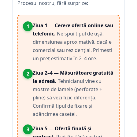
Procesul nostru, fără surprize:
Ziua 1 — Cerere ofertă online sau
1
telefonic.
Ne spui tipul de ușă,
dimensiunea aproximativă, dacă e
comercial sau rezidențial. Primești
un preț estimativ în 2–4 ore.
Ziua 2–4 — Măsurătoare gratuită
2
la adresă.
Tehnicianul vine cu
mostre de lamele (perforate +
pline) să vezi fizic diferența.
Confirmă tipul de fixare și
adâncimea casetei.
Ziua 5 — Ofertă finală și
3
contract.
Preț fix, fără costuri