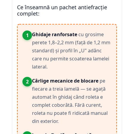
Ce înseamnă un pachet antiefracție
complet:
Ghidaje ranforsate
cu grosime
1
perete 1,8–2,2 mm (față de 1,2 mm
standard) și profil în „U" adânc
care nu permite scoaterea lamelei
lateral.
Cârlige mecanice de blocare
pe
2
fiecare a treia lamelă — se agață
automat în ghidaj când roleta e
complet coborâtă. Fără curent,
roleta nu poate fi ridicată manual
din exterior.