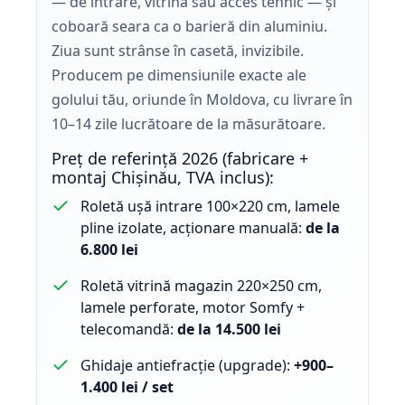
— de intrare, vitrină sau acces tehnic — și
coboară seara ca o barieră din aluminiu.
Ziua sunt strânse în casetă, invizibile.
Producem pe dimensiunile exacte ale
golului tău, oriunde în Moldova, cu livrare în
10–14 zile lucrătoare de la măsurătoare.
Preț de referință 2026 (fabricare +
montaj Chișinău, TVA inclus):
Roletă ușă intrare 100×220 cm, lamele
pline izolate, acționare manuală:
de la
6.800 lei
Roletă vitrină magazin 220×250 cm,
lamele perforate, motor Somfy +
telecomandă:
de la 14.500 lei
Ghidaje antiefracție (upgrade):
+900–
1.400 lei / set