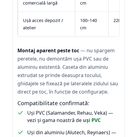
comercială largă
cm
Ușă acces depozit /
100–140
220–250 c
atelier
cm
Montaj aparent peste toc
— nu spargem
peretele, nu demontăm ușa PVC sau de
aluminiu existentă. Caseta din aluminiu
extrudat se prinde deasupra tocului,
ghidajele se fixează pe lateralele zidului sau
direct pe toc, în funcție de configurație.
Compatibilitate confirmată:
Uși PVC (Salamander, Rehau, Veka) —
vezi și gama noastră de
uși PVC
Uși din aluminiu (Alutech, Reynaers) —