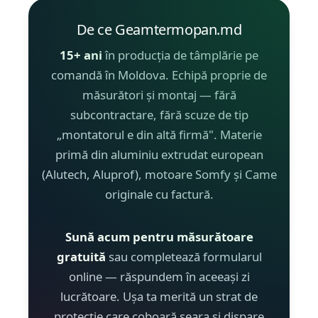
De ce Geamtermopan.md
15+ ani
în producția de tâmplărie pe
comandă în Moldova. Echipă proprie de
măsurători și montaj — fără
subcontractare, fără scuze de tip
„montatorul e din altă firmă". Materie
primă din aluminiu extrudat european
(Alutech, Aluprof), motoare Somfy și Came
originale cu factură.
Sună acum pentru măsurătoare
gratuită
sau completează formularul
online — răspundem în aceeași zi
lucrătoare. Ușa ta merită un strat de
protecție care coboară seara și dispare