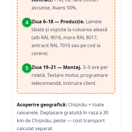
ascunse. Avans 50%.
Ziua 6–18 — Producție.
Lamele
4
tăiate și vopsite la culoarea aleasă
(alb RAL 9016, maro RAL 8017,
antracit RAL 7016 sau pe cod la
cerere).
Ziua 19–21 — Montaj.
3–5 ore per
5
roletă. Testare motor, programare
telecomandă, instruire client.
Acoperire geografică:
Chișinău + toate
raioanele. Deplasare gratuită în raza a 30
km de Chișinău; peste — cost transport
calculat separat.