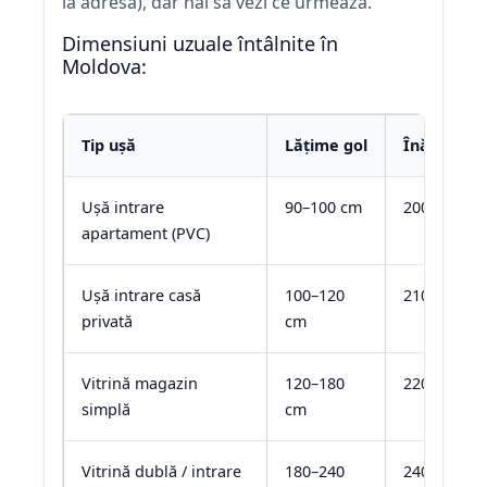
la adresă), dar hai să vezi ce urmează.
Dimensiuni uzuale întâlnite în
Moldova:
Tip ușă
Lățime gol
Înălțime g
Ușă intrare
90–100 cm
200–220 c
apartament (PVC)
Ușă intrare casă
100–120
210–230 c
privată
cm
Vitrină magazin
120–180
220–260 c
simplă
cm
Vitrină dublă / intrare
180–240
240–280 c