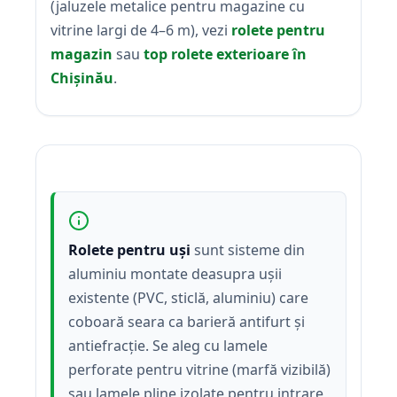
(jaluzele metalice pentru magazine cu
vitrine largi de 4–6 m), vezi
rolete pentru
magazin
sau
top rolete exterioare în
Chișinău
.
Rolete pentru uși
sunt sisteme din
aluminiu montate deasupra ușii
existente (PVC, sticlă, aluminiu) care
coboară seara ca barieră antifurt și
antiefracție. Se aleg cu lamele
perforate pentru vitrine (marfă vizibilă)
sau lamele pline izolate pentru intrare