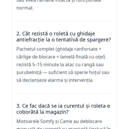
sau Veka rămâne intactă și funcțională
normal.
2. Cât rezistă o roletă cu ghidaje
antiefracție la o tentativă de spargere?
Pachetul complet (ghidaje ranforsate +
cârlige de blocare + lamelă finală cu oțel)
rezistă 5–15 minute la atac cu rangă sau
șurubelniță — suficient să sperie hoțul sau
să declanșeze alarma și intervenția.
3. Ce fac dacă se ia curentul și roleta e
coborâtă la magazin?
Motoarele Somfy și Came au deblocare