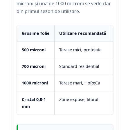
microni și una de 1000 microni se vede clar
din primul sezon de utilizare.
Grosime folie
Utilizare recomandată
Rezist
500 microni
Terase mici, protejate
Vânt s
700 microni
Standard rezidențial
Vânt m
1000 microni
Terase mari, HoReCa
Vânt p
Cristal 0,8-1
Zone expuse, litoral
Rafale 
mm