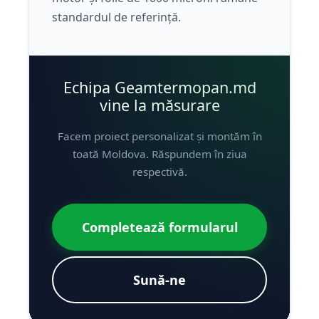
standardul de referință.
Echipa Geamtermopan.md
vine la măsurare
Facem proiect personalizat și montăm în
toată Moldova. Răspundem în ziua
respectivă.
Completează formularul
Sună-ne