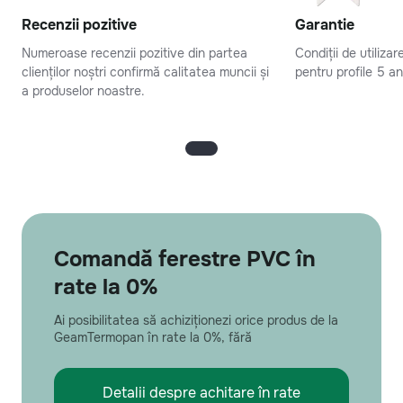
Recenzii pozitive
Garantie
Numeroase recenzii pozitive din partea
Condiții de utiliza
clienților noștri confirmă calitatea muncii și
pentru profile 5 an
a produselor noastre.
Comandă ferestre PVC în
rate la 0%
Ai posibilitatea să achiziționezi orice produs de la
GeamTermopan în rate la 0%, fără
Detalii despre achitare în rate