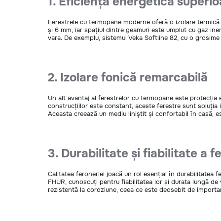
1. Eficiență energetică superi
Ferestrele cu termopane moderne oferă o izolare termică e
și 6 mm, iar spațiul dintre geamuri este umplut cu gaz ine
vara. De exemplu, sistemul Veka Softline 82, cu o grosime
2. Izolare fonică remarcabilă
Un alt avantaj al ferestrelor cu termopane este protecția
construcțiilor este constant, aceste ferestre sunt soluți
Aceasta creează un mediu liniștit și confortabil în casă, es
3. Durabilitate și fiabilitate a f
Calitatea feroneriei joacă un rol esențial în durabilitatea f
FHUR, cunoscuți pentru fiabilitatea lor și durata lungă de 
rezistentă la coroziune, ceea ce este deosebit de important