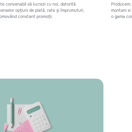
te convenabil să lucrezi cu noi, datorită
Producem, 
verselor opțiuni de plată, rate și împrumuturi,
montam si f
omovând constant promoții.
o gama com