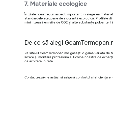
7. Materiale ecologice
În zilele noastre, un aspect important în alegerea materia
standardele europene de siguranță ecologică. Profilele d
minimizează emisiile de CO2 și alte substanțe poluante, fă
De ce să alegi GeamTermopan
Pe site-ul GeamTermopan.md găsești o gamă variată de fer
livrare și montare profesională. Echipa noastră de experți t
de achitare în rate.
Contactează-ne astăzi și asigură confortul și eficiența e