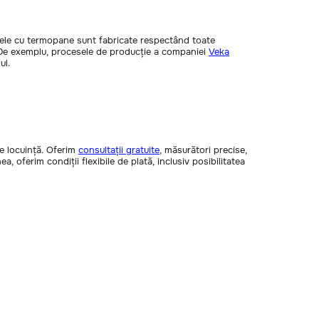
trele cu termopane sunt fabricate respectând toate
. De exemplu, procesele de producție a companiei
Veka
ul.
e locuință. Oferim
consultații gratuite
, măsurători precise,
, oferim condiții flexibile de plată, inclusiv posibilitatea