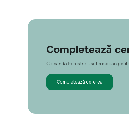
Completează cere
Comanda Ferestre Usi Termopan pentr
Completează cererea