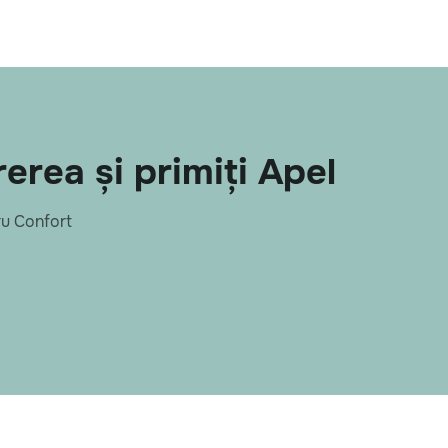
rea și primiți Apel
u Confort