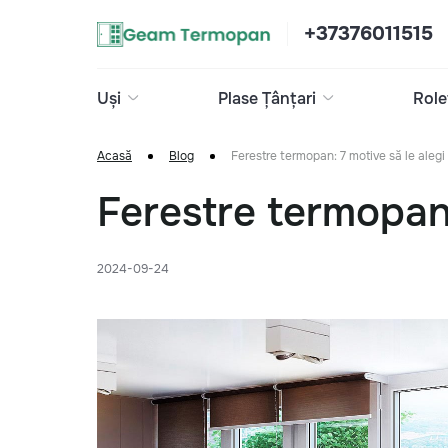
+37376011515
Uși
Plase Țânțari
Role
Acasă
Blog
Ferestre termopan: 7 motive să le alegi
Ferestre termopan:
2024-09-24