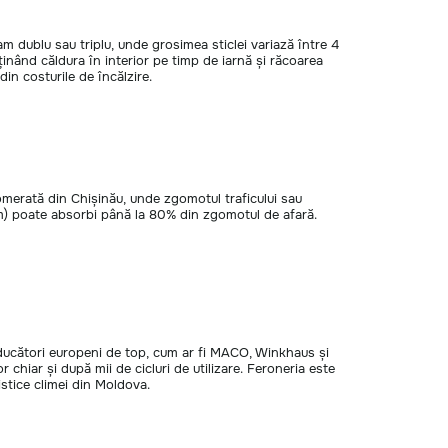
 dublu sau triplu, unde grosimea sticlei variază între 4
ținând căldura în interior pe timp de iarnă și răcoarea
in costurile de încălzire.
omerată din Chișinău, unde zgomotul traficului sau
mm) poate absorbi până la 80% din zgomotul de afară.
oducători europeni de top, cum ar fi MACO, Winkhaus și
 chiar și după mii de cicluri de utilizare. Feroneria este
istice climei din Moldova.