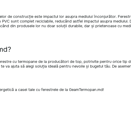
lelor de construcție este impactul lor asupra mediului înconjurător. Feres
in PVC sunt complet reciclabile, reducând astfel impactul asupra mediului
când din produsele lor nu doar soluții durabile, dar și prietenoase cu medi
.md?
estre cu termopane de la producători de top, potrivite pentru orice tip d
e va ajuta să alegi soluția ideală pentru nevoile și bugetul tău. De asemenea
nergetică a casei tale cu ferestrele de la GeamTermopan.md!