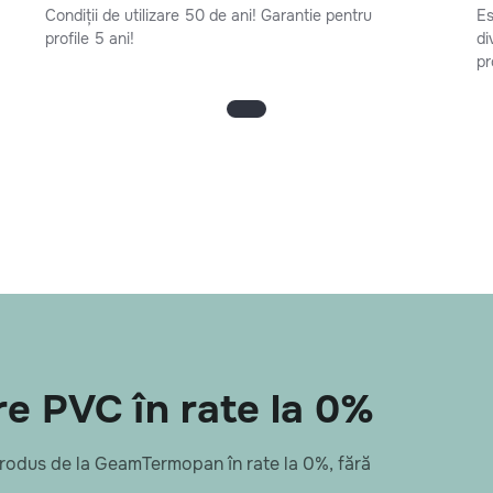
Condiții de utilizare 50 de ani! Garantie pentru
Es
profile 5 ani!
di
pr
e PVC în rate la 0%
 produs de la GeamTermopan în rate la 0%, fără