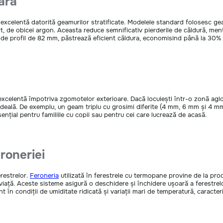
oară
xcelentă datorită geamurilor stratificate. Modelele standard folosesc geam
rt, de obicei argon. Aceasta reduce semnificativ pierderile de căldură, men
 de profil de 82 mm, păstrează eficient căldura, economisind până la 30% d
 excelentă împotriva zgomotelor exterioare. Dacă locuiești într-o zonă agl
a ideală. De exemplu, un geam triplu cu grosimi diferite (4 mm, 6 mm și 4 
ențial pentru familiile cu copii sau pentru cei care lucrează de acasă.
eroneriei
erestrelor.
Feroneria
utilizată în ferestrele cu termopane provine de la pr
viață. Aceste sisteme asigură o deschidere și închidere ușoară a ferestrelor
 în condiții de umiditate ridicată și variații mari de temperatură, caracter