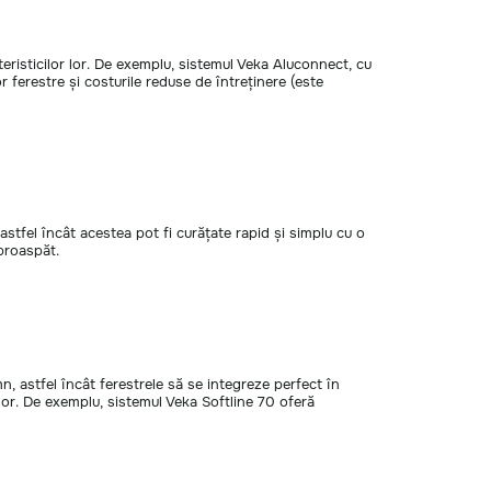
eristicilor lor. De exemplu, sistemul Veka Aluconnect, cu
r ferestre și costurile reduse de întreținere (este
astfel încât acestea pot fi curățate rapid și simplu cu o
proaspăt.
n, astfel încât ferestrele să se integreze perfect în
ilor. De exemplu, sistemul Veka Softline 70 oferă