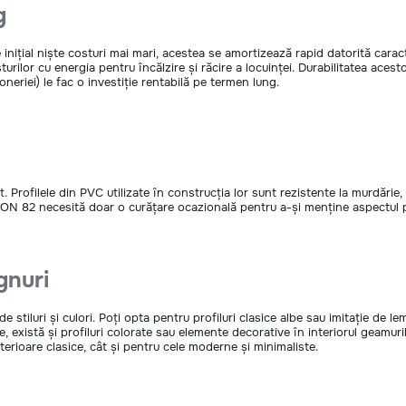
g
nițial niște costuri mai mari, acestea se amortizează rapid datorită caract
rilor cu energia pentru încălzire și răcire a locuinței. Durabilitatea acesto
oneriei) le fac o investiție rentabilă pe termen lung.
Profilele din PVC utilizate în construcția lor sunt rezistente la murdărie, 
ON 82 necesită doar o curățare ocazională pentru a-și menține aspectul 
gnuri
tiluri și culori. Poți opta pentru profiluri clasice albe sau imitație de lem
ce, există și profiluri colorate sau elemente decorative în interiorul geamur
erioare clasice, cât și pentru cele moderne și minimaliste.