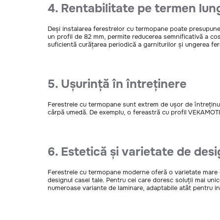
4. Rentabilitate pe termen lun
Deși instalarea ferestrelor cu termopane poate presupune i
un profil de 82 mm, permite reducerea semnificativă a costu
suficientă curățarea periodică a garniturilor și ungerea fer
5. Ușurință în întreținere
Ferestrele cu termopane sunt extrem de ușor de întreținut. 
cârpă umedă. De exemplu, o fereastră cu profil VEKAMOTI
6. Estetică și varietate de desi
Ferestrele cu termopane moderne oferă o varietate mare de s
designul casei tale. Pentru cei care doresc soluții mai uni
numeroase variante de laminare, adaptabile atât pentru int