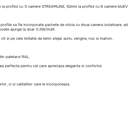
m la profilul cu 5 camere STREAMLINE, 92mm la profilul cu 6 camere blu
profile sa fie incorporate pachete de sticla cu doua camera izolatoare, adic
e poate ajunge la doar 0,5W/m2K.
cit si pe cele imitatie de lemn stejar auriu, venghe, nuc si mahon.
din paletarul RAL.
a perfecta pentru cei care apreciaza eleganta si confortul.
or, ci si calitatilor care le incorporeaza.