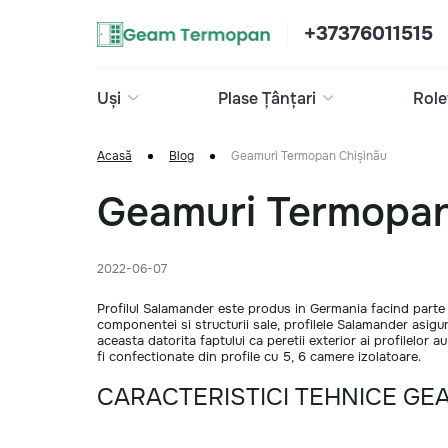
+37376011515
Uși
Plase Țânțari
Role
Acasă
Blog
Geamuri Termopan Chișinău
Geamuri Termopan
2022-06-07
Profilul Salamander este produs in Germania facind parte
componentei si structurii sale, profilele Salamander asig
aceasta datorita faptului ca peretii exterior ai profilelo
fi confectionate din profile cu 5, 6 camere izolatoare.
CARACTERISTICI TEHNICE G