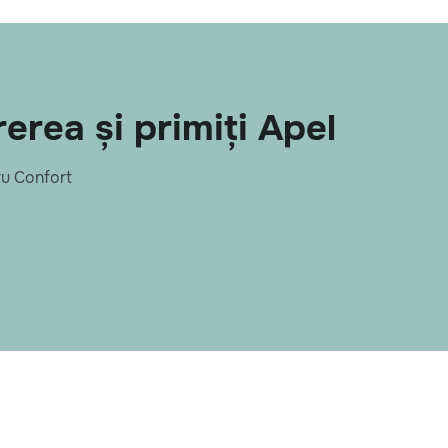
rea și primiți Apel
u Confort