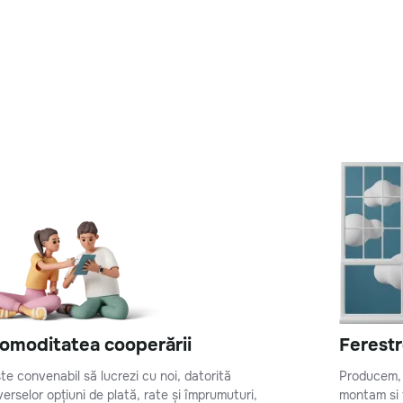
omoditatea cooperării
Ferestr
te convenabil să lucrezi cu noi, datorită
Producem, 
verselor opțiuni de plată, rate și împrumuturi,
montam si f