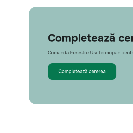
Completează cere
Comanda Ferestre Usi Termopan pentr
Completează cererea