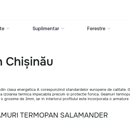
te
Suplimentar
Ferestre
 Chișinău
 din clasa energetica A corespunzind standardelor europene de calitate.
ura izolarea termica impecabila precum si protectie fonica. Geamuri termop
r au o grosime de 3mm, iar in interiorul profilului este incorporata o arm
EAMURI TERMOPAN SALAMANDER