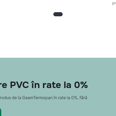
pr
e PVC în rate la 0%
 produs de la GeamTermopan în rate la 0%, fără