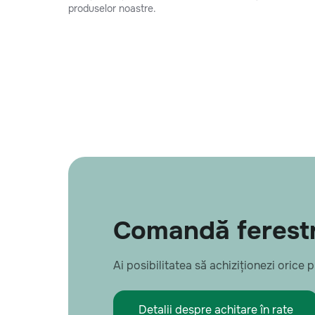
produselor noastre.
Comandă ferestr
Ai posibilitatea să achiziționezi orice
Detalii despre achitare în rate